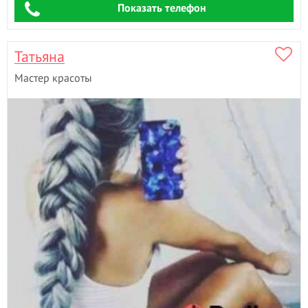
Показать телефон
Ламинирование волос
Ламинирование ресниц
- 21
Лечебный массаж
Татьяна
Лимфодринажный массаж
- 3
Мастер красоты
М
Маникюр
- 34
Маникюр + гель лак
- 30
Мануальная пластика живота
Массаж
- 5
Массаж лица
- 5
Массаж стоп
- 3
Медовый массаж
- 1
Мезотерапия
- 1
Моделирование лица
- 1
Моментальный загар
Мужская стрижка
- 2
Мужской маникюр