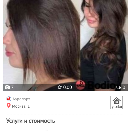
Пилинг лица
- 1
Пирсинг
Плетение кос
- 2
Р
Расслабляющий массаж
- 3
С
Свадебные прически
- 9
Солярий
Спортивный массаж
- 2
Т
Татуаж
- 15
7
0.00
0
У
Увеличение губ
Аэропорт
Ф
Москва, 1
Фитнесс массаж
Услуги и стоимость
Ч
Чистка лица
- 4