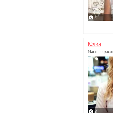
5
Юлия
Мастер красо
8