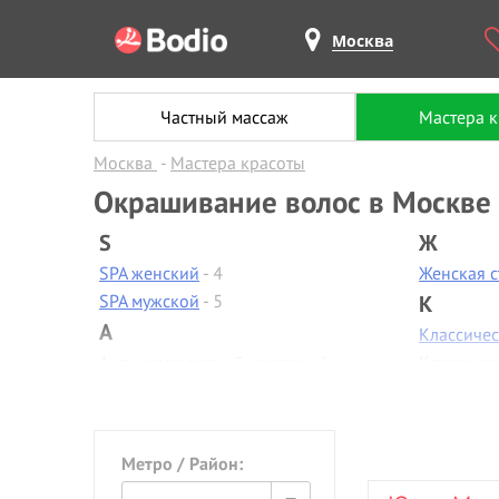
Москва
Частный массаж
Мастера 
Москва
Мастера красоты
Окрашивание волос в Москве
S
Ж
SPA женский
- 4
Женская 
SPA мужской
- 5
К
А
Классиче
Антицеллюлитный массаж
- 6
Классиче
Аппаратная диагностика
- 1
Контурная
Аппаратная коррекция фигуры
Коррекци
Аппаратная косметология
- 1
Коррекци
Метро / Район:
Аппаратный маникюр
- 6
Косметол