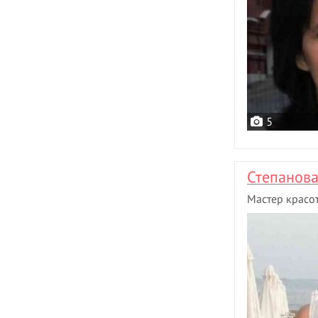
5
Степанов
Мастер красо