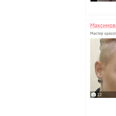
Максимова
Мастер красо
22