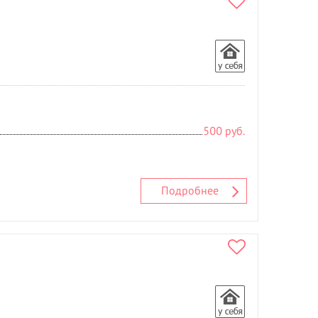
Расслабляющий массаж
- 3
С
Свадебные прически
- 9
Солярий
Спортивный массаж
- 2
Т
Татуаж
- 15
500 руб.
У
Увеличение губ
Ф
Подробнее
Фитнесс массаж
Ч
Чистка лица
- 4
Ш
Шугаринг
- 2
Э
Эпиляция
- 5