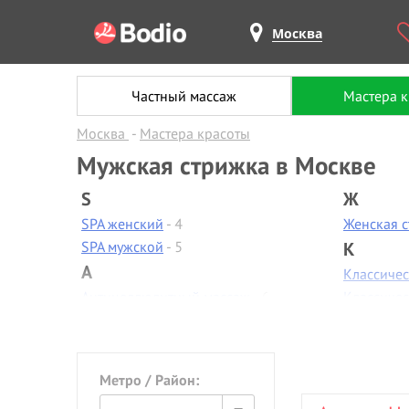
Москва
Частный массаж
Мастера 
Москва
Мастера красоты
Мужская стрижка в Москве
S
Ж
SPA женский
- 4
Женская 
SPA мужской
- 5
К
А
Классиче
Антицеллюлитный массаж
- 6
Классиче
Аппаратная диагностика
- 1
Контурная
Аппаратная коррекция фигуры
Коррекци
Аппаратная косметология
- 1
Коррекци
Метро / Район:
Аппаратный маникюр
- 6
Косметол