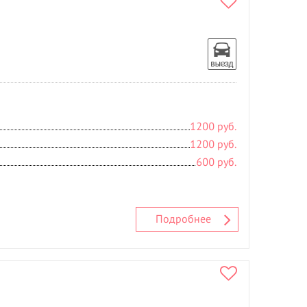
Расслабляющий массаж
- 3
С
Свадебные прически
- 9
Солярий
Спортивный массаж
- 2
Т
Татуаж
- 15
1200 руб.
У
1200 руб.
Увеличение губ
600 руб.
Ф
Фитнесс массаж
Ч
Подробнее
Чистка лица
- 4
Ш
Шугаринг
- 2
Э
Эпиляция
- 5