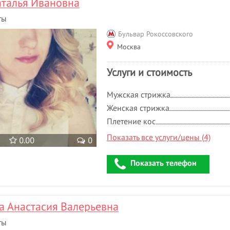
талья Ивановна
етология
Наращивание ресниц
- 47
ты
Нехирургическая
вание волос
блефаропластика
Бульвар Рокоссовского
вание ресниц
- 21
Ногтевая студия
Москва
 массаж
Носогубная складка
нажный массаж
- 3
Услуги и стоимость
О
Обертывание
- 2
Мужская стрижка
- 34
Оздоровительный массаж
- 3
Женская стрижка
 гель лак
- 30
Окрашивание бровей
- 12
Плетение кос
я пластика живота
Окрашивание волос
- 5
5
Показать все услуги/цены (4)
0.00
0
ица
- 5
Показать телефон
 Анастасия Валерьевна
ты