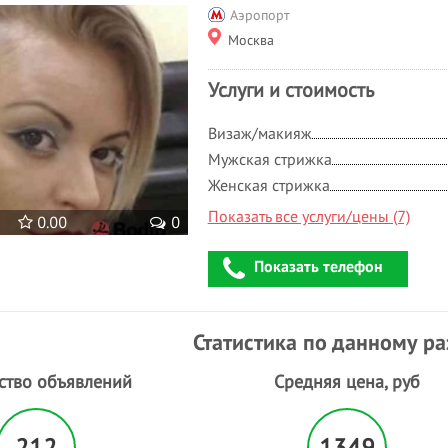
Аэропорт
Москва
Услуги и стоимость
Визаж/макияж
Мужская стрижка
Женская стрижка
Показать все услуги/цены (7)
0.00
0
Показать телефон
Статистика по данному р
ство объявлений
Средняя цена, руб
212
1349