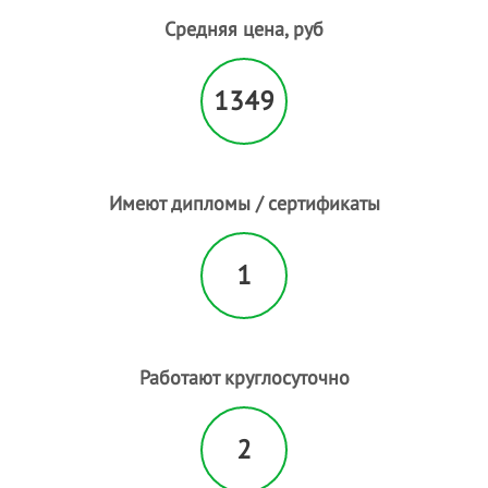
Пилинг лица
- 1
Средняя цена, руб
Пирсинг
Плетение кос
- 2
1349
Р
Расслабляющий массаж
- 3
С
Свадебные прически
- 9
Имеют дипломы / сертификаты
Солярий
Спортивный массаж
- 2
1
Т
Татуаж
- 15
У
Увеличение губ
Работают круглосуточно
Ф
Фитнесс массаж
2
Ч
Чистка лица
- 4