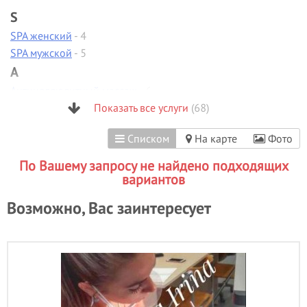
S
SPA женский
- 4
SPA мужской
- 5
А
Антицеллюлитный массаж
- 6
Аппаратная диагностика
Показать все услуги
- 1
(68)
Аппаратная коррекция фигуры
Списком
На карте
Фото
Аппаратная косметология
- 1
Аппаратный маникюр
- 6
По Вашему запросу не найдено подходящих
Б
вариантов
Биоламинирование
Возможно, Вас заинтересует
В
Вакуумно-роликовый массаж
- 1
Вечерние прически
- 10
Визаж/макияж
- 27
Г
Гиалуроновая кислота