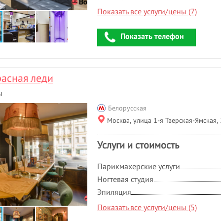
Показать все услуги/цены (7)
Показать телефон
асная леди
ы
Белорусская
Москва, улица 1-я Тверская-Ямская,
Услуги и стоимость
Парикмахерские услуги
Ногтевая студия
Эпиляция
Показать все услуги/цены (5)