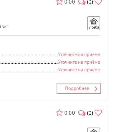
С
0.00
(0)
Свадебные прически
- 11
Солярий
- 48
Спортивный массаж
- 3
 16к1
Т
Татуаж
- 3
У
Уточните на приёме
Увеличение губ
- 2
Уточните на приёме
Ф
Уточните на приёме
Фитнесс массаж
- 2
Ч
Подробнее
Чистка лица
- 6
Э
Эпиляция
- 146
0.00
(0)