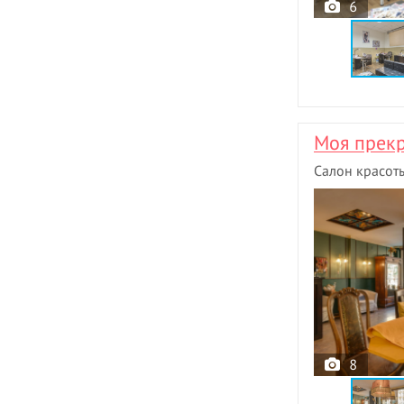
6
Моя прекр
Салон красот
8