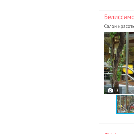
Белиссим
Салон красот
3