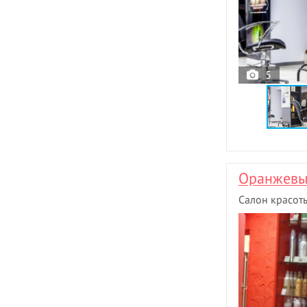
5
Оранжевы
Салон красот