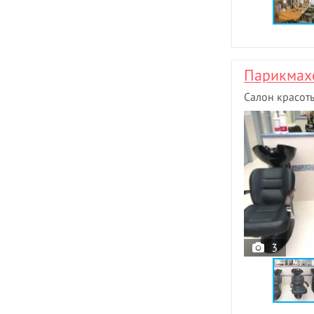
Парикмах
Салон красот
3