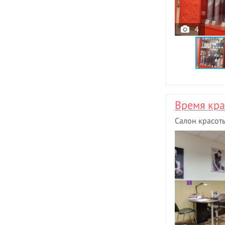
4
Время кр
Салон красот