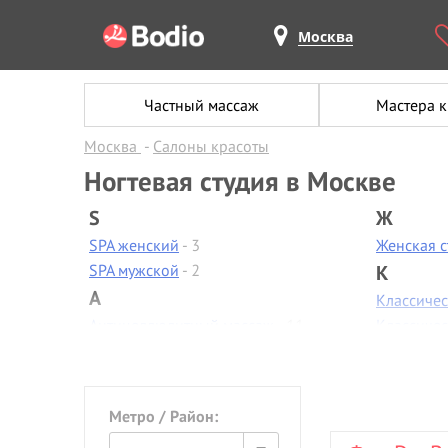
Москва
Частный массаж
Мастера 
Москва
Салоны красоты
Ногтевая студия в Москве
S
Ж
SPA женский
- 3
Женская 
SPA мужской
- 2
К
А
Классиче
Антицеллюлитный массаж
- 11
Классиче
Аппаратная диагностика
- 2
Контурная
Аппаратная коррекция фигуры
-
Коррекци
3
Коррекци
Метро / Район:
Аппаратная косметология
- 3
Косметол
Аппаратный маникюр
- 12