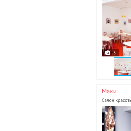
5
Маки
Салон красот