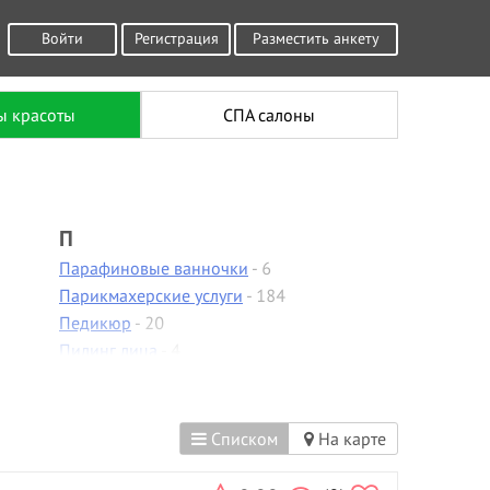
Войти
Регистрация
Разместить анкету
ы красоты
СПА салоны
П
Парафиновые ванночки
- 6
Парикмахерские услуги
- 184
Педикюр
- 20
Пилинг лица
- 4
Пирсинг
- 4
Плетение кос
- 12
Р
Списком
На карте
Расслабляющий массаж
- 1