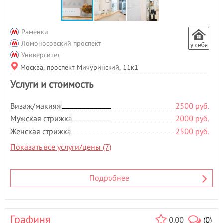
Н
Наращивание волос
- 1
Наращивание ногтей
- 7
Раменки
Наращивание ресниц
- 7
Ломоносовский проспект
Нехирургическая
Университет
блефаропластика
- 1
Москва, проспект Мичуринский, 11к1
Ногтевая студия
- 187
Услуги и стоимость
Носогубная складка
- 1
О
Визаж/макияж
2500 руб.
Обертывание
- 73
Мужская стрижка
2000 руб.
Оздоровительный массаж
- 4
Женская стрижка
2500 руб.
Окрашивание бровей
- 13
Показать все услуги/цены (7)
Окрашивание волос
- 14
Окрашивание ресниц
- 8
П
Подробнее
Парафиновые ванночки
- 6
Парикмахерские услуги
- 184
Педикюр
- 20
Графиня
0.00
(0)