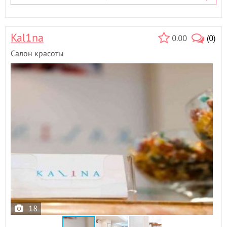
Л
Ламинирование ресниц
- 4
Лечебный массаж
- 5
Kal1na
0.00
(0)
Лимфодринажный массаж
- 6
Салон красоты
М
Маникюр
- 14
Маникюр + гель лак
- 8
Мануальная пластика живота
Массаж
- 125
Массаж лица
- 6
Массаж стоп
- 3
Медовый массаж
- 2
Мезотерапия
- 3
Моделирование лица
- 1
Моментальный загар
- 2
Мужская стрижка
- 20
18
Мужской маникюр
- 13