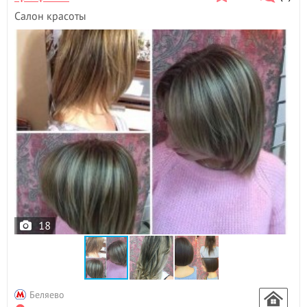
Пилинг лица
- 4
Салон красоты
Пирсинг
- 4
Плетение кос
- 12
Р
Расслабляющий массаж
- 1
С
Свадебные прически
- 11
Солярий
- 48
Спортивный массаж
- 3
Т
Татуаж
- 3
У
18
Увеличение губ
- 2
Ф
Фитнесс массаж
- 2
Ч
Беляево
Чистка лица
- 6