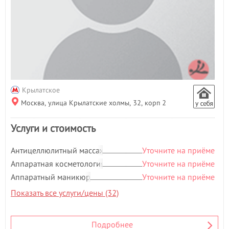
Гиалуроновая кислота
- 1
Гидромассаж
- 1
Д
Депиляция
- 80
Детская стрижка
- 16
Детский массаж
Дизайн ногтей
- 12
Крылатское
Ж
Москва, улица Крылатские холмы, 32, корп 2
Женская стрижка
- 26
Услуги и стоимость
К
Классический маникюр
- 8
Антицеллюлитный массаж
Уточните на приёме
Классический массаж
- 5
Аппаратная косметология
Уточните на приёме
Контурная пластика
- 3
Аппаратный маникюр
Уточните на приёме
Коррекция бровей
- 15
Показать все услуги/цены (32)
Коррекция фигуры
- 1
Косметология
- 141
Криокосметология
Подробнее