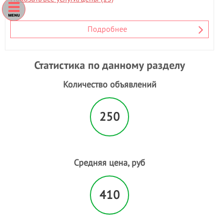
Л
Ламинирование ресниц
- 4
Подробнее
Лечебный массаж
- 5
Лимфодринажный массаж
- 6
М
Статистика по данному разделу
Маникюр
- 14
Маникюр + гель лак
Количество объявлений
- 8
Мануальная пластика живота
Массаж
- 125
250
Массаж лица
- 6
Массаж стоп
- 3
Медовый массаж
- 2
Мезотерапия
- 3
Средняя цена, руб
Моделирование лица
- 1
Моментальный загар
- 2
410
Мужская стрижка
- 20
Мужской маникюр
- 13