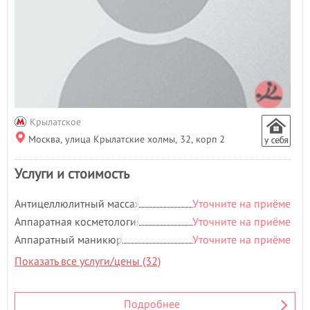
Гиалуроновая кислота
- 1
Гидромассаж
- 1
Д
Депиляция
- 80
Детская стрижка
- 16
Детский массаж
Дизайн ногтей
- 12
Крылатское
Ж
Москва, улица Крылатские холмы, 32, корп 2
Женская стрижка
- 26
Услуги и стоимость
К
Классический маникюр
- 8
Антицеллюлитный массаж
Уточните на приёме
Классический массаж
- 5
Аппаратная косметология
Уточните на приёме
Контурная пластика
- 3
Аппаратный маникюр
Уточните на приёме
Коррекция бровей
- 15
Показать все услуги/цены (32)
Коррекция фигуры
- 1
Косметология
- 141
Криокосметология
Подробнее