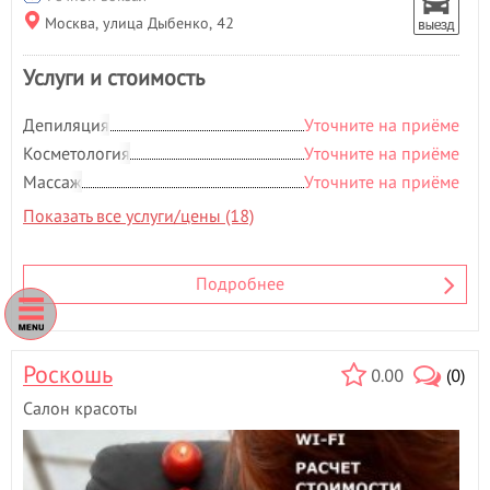
Н
Москва, улица Дыбенко, 42
Наращивание волос
- 1
Наращивание ногтей
- 7
Услуги и стоимость
Наращивание ресниц
- 7
Нехирургическая
Депиляция
Уточните на приёме
блефаропластика
- 1
Косметология
Уточните на приёме
Ногтевая студия
- 187
Массаж
Уточните на приёме
Носогубная складка
- 1
Показать все услуги/цены (18)
О
Обертывание
- 73
Оздоровительный массаж
- 4
Подробнее
Окрашивание бровей
- 13
Окрашивание волос
- 14
Окрашивание ресниц
- 8
Роскошь
0.00
(0)
П
Салон красоты
Парафиновые ванночки
- 6
Парикмахерские услуги
- 184
Педикюр
- 20