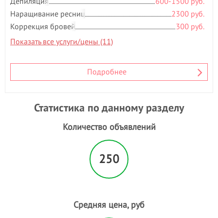
Депиляция
600-1500 руб.
Э
Наращивание ресниц
2300 руб.
Эпиляция
- 146
Коррекция бровей
300 руб.
Показать все услуги/цены (11)
Подробнее
Статистика по данному разделу
Количество объявлений
250
Средняя цена, руб