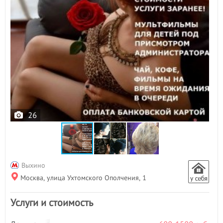
Пилинг лица
- 4
Пирсинг
- 4
Плетение кос
- 12
Р
Расслабляющий массаж
- 1
С
Свадебные прически
- 11
Солярий
- 48
Спортивный массаж
- 3
26
Т
Татуаж
- 3
У
Увеличение губ
- 2
Выхино
Ф
Москва, улица Ухтомского Ополчения, 1
Фитнесс массаж
- 2
Услуги и стоимость
Ч
Чистка лица
- 6