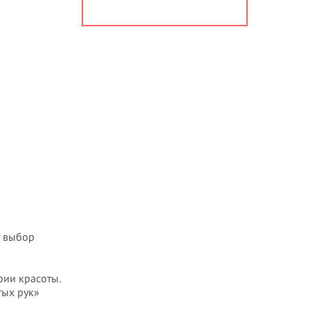
а выбор
рии красоты.
тых рук»