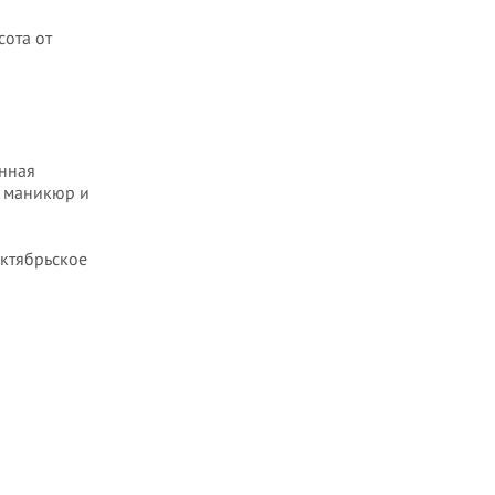
сота от
онная
, маникюр и
Октябрьское