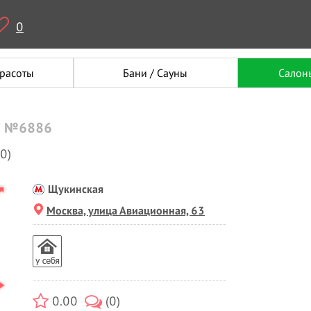
0
красоты
Бани / Сауны
Салон
та №6886
(0)
Щукинская
Москва, улица Авиационная, 63
0.00
(0)