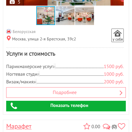
Н
5
Наращивание волос
- 1
Наращивание ногтей
- 7
Наращивание ресниц
- 7
Нехирургическая
Белорусская
блефаропластика
- 1
Москва, улица 2-я Брестская, 39с2
Ногтевая студия
- 187
Носогубная складка
- 1
Услуги и стоимость
О
Парикмахерские услуги
1500 руб.
Обертывание
- 73
Ногтевая студия
1000 руб.
Оздоровительный массаж
- 4
Визаж/макияж
2000 руб.
Окрашивание бровей
- 13
Окрашивание волос
- 14
Подробнее
Окрашивание ресниц
- 8
П
Показать телефон
Парафиновые ванночки
- 6
Парикмахерские услуги
- 184
Марафет
0.00
(0)
Педикюр
- 20