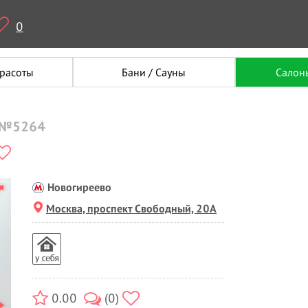
0
красоты
Бани / Сауны
Салон
а №5264
Новогиреево
Москва, проспект Свободный, 20А
0.00
(0)