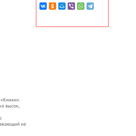
 «Кинки».
ко высок,
о
тражающий не