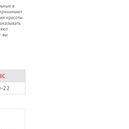
льные в
 принимают
дия красоты
оказывать
няют
– вы
ВС
0-22