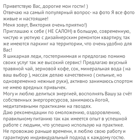
Приветствую Вас, дорогие мои гости! )
Отвечаю на самый популярный вопрос- на фото Я все фото
живые и настоящие!
Меня зовут, Виктория очень приятно!)
Приглашаю к себе ( НЕ САЛОН) в большую, современную,
чистую и уютную с дизайнерским ремонтом квартиру, так
же имеются паркинг на территории, что очень удобно для
Вас!
Я шикарная леди, гостеприимная и предлогаю помимо
своих услуг так же высокий сервис! Предлагаю вкусный
травяной чай, зерновой кофе, сок, минеральная вода ( на
ваш выбор ), массаж делаю качественно ( сильные, но
одновременно нежные руки), активно занимаюсь спортом
не имею вредных привычек.
Могу и люблю делиться энергией, восполнять Вашу за счёт
собственных энергоресурсов, занимаюсь йогой,
медитативными практиками на гвоздях.
Даю рекомендации по омоложению, оздоровлению,
правильному питанию так как имеется опыт в успешной
работе с людьми, что успешно использую на практике.
Не провожаю раньше времени, я люблю свою работу и
гарантирую индивидуальный подход к каждому гостю.