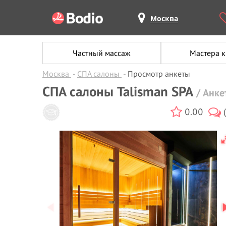
Москва
Частный массаж
Мастера 
Москва
СПА салоны
Просмотр анкеты
СПА салоны Talisman SPA
/ Анк
0.00