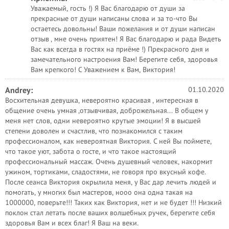
Уважаемый, гость !) Я Вас благодарю от души за
прекрасные от души написаны слова и за то-что Вы
остаетесь довольны! Ваши пожелания и от души написан
отзыв , мне очень приятен! Я Вас благодарю и рада Видеть
Вас как всегда в гостях на приёме !) Прекрасного дня и
замечательного настроения Вам! Берегите себя, здоровья
Вам крепкого! С Уважением к Вам, Виктория!
Andrey
:
01.10.2020
Восхительная девушка, невероятно красивая , интересная в
общение очень умная ,отзывчивая, доброжельная... В общем у
меня нет слов, одни невероятно крутые эмоции! Я в высшей
степени доволен и счастлив, что познакомился с таким
профессионалом, как невероятная Виктория. С ней Вы поймете,
что такое уют, забота о госте, и что такое настоящий
профессиональный массаж. Очень душевный человек, накормит
ужином, тортиками, сладостями, не говоря про вкусный кофе.
После сеанса Виктория окрылила меня, у Вас дар лечить людей и
помогать, у многих был мастеров, нооо она одна такая на
1000000, поверьте!!! Таких как Виктория, нет и не будет !!! Низкий
поклон стал летать после ваших волшебных ручек, берегите себя
здоровья Вам и всех благ! Я Ваш на веки.