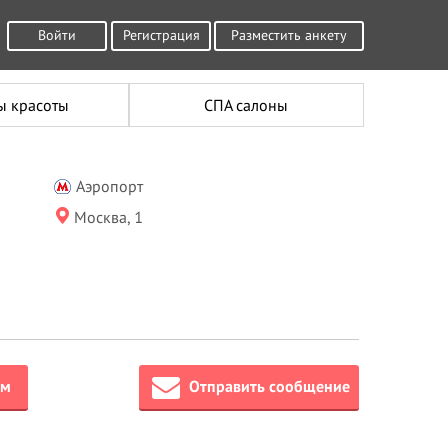
Войти
Регистрация
Разместить анкету
ы красоты
СПА салоны
Аэропорт
Москва, 1
ём
Отправить сообщение