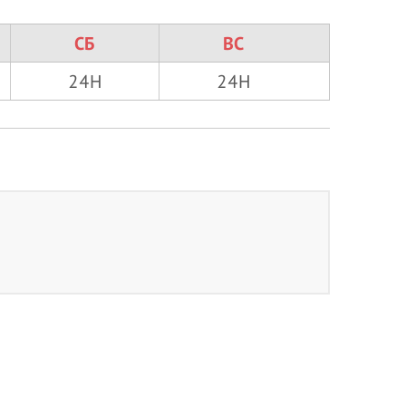
СБ
ВС
24H
24H