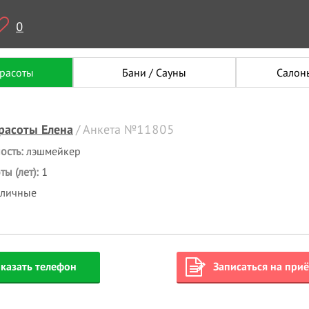
0
красоты
Бани / Сауны
Салон
расоты Елена
/ Анкета №11805
ость:
лэшмейкер
ы (лет):
1
аличные
казать телефон
Записаться на при