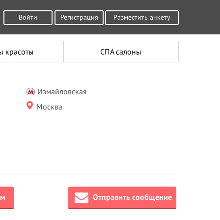
Войти
Регистрация
Разместить анкету
ы красоты
СПА салоны
Измайловская
Москва
ём
Отправить сообщение