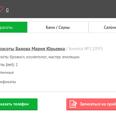
0
красоты
Бани / Сауны
Салон
расоты Бадова Мария Юрьевна
/ Анкета №11095
ость:
бровист, косметолог, мастер эпиляции
ы (лет):
2
аличные
тификаты
казать телефон
Записаться на при